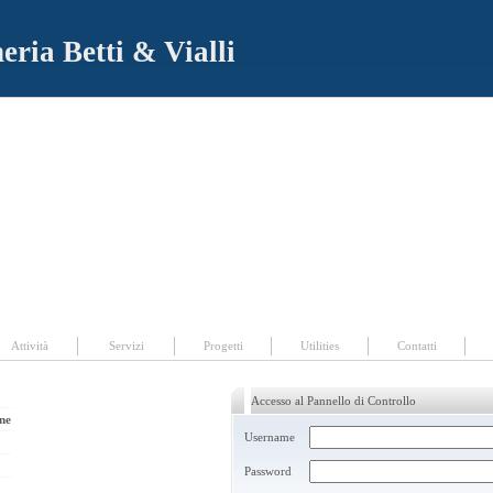
eria Betti & Vialli
|
Progetti
|
Utilities
|
Contatti
Attività
Servizi
Progetti
Utilities
Contatti
Accesso al Pannello di Controllo
one
Username
Password