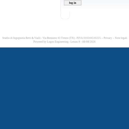
-
-
Studio di Ingegneria Betti & Vialli - Via Brennero 43 Trento (TN) - P.IVA 010344510225
Privacy
Note legali
Powered by
Logos Engineering
-
Lexun ®
- 08/08/2026