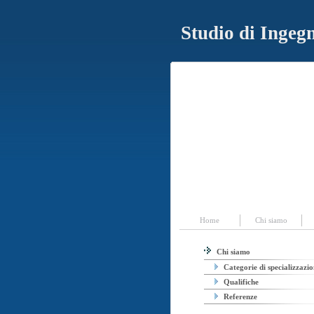
Studio di Ingegn
Home
|
Chi siamo
|
Attività
|
Servizi
Home
Chi siamo
Chi siamo
Categorie di specializzazi
Qualifiche
Referenze