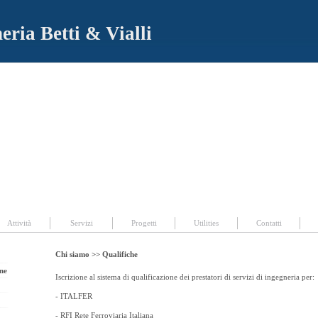
eria Betti & Vialli
|
Progetti
|
Utilities
|
Contatti
Attività
Servizi
Progetti
Utilities
Contatti
Chi siamo >>
Qualifiche
one
Iscrizione al sistema di qualificazione dei prestatori di servizi di ingegneria per:
- ITALFER
- RFI Rete Ferroviaria Italiana