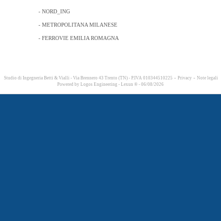
- NORD_ING
- METROPOLITANA MILANESE
- FERROVIE EMILIA ROMAGNA
-
-
Studio di Ingegneria Betti & Vialli - Via Brennero 43 Trento (TN) - P.IVA 010344510225
Privacy
Note legali
Powered by
Logos Engineering
-
Lexun ®
- 06/08/2026