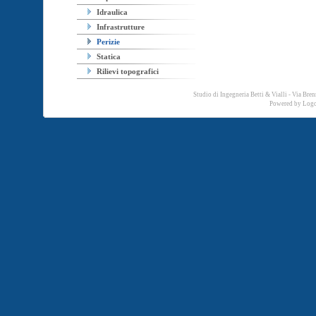
Idraulica
Infrastrutture
Perizie
Statica
Rilievi topografici
Studio di Ingegneria Betti & Vialli - Via Br
Powered by
Logo